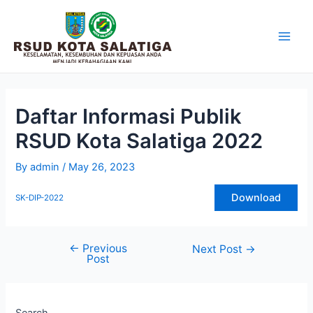
Skip
to
content
Main
Men
Daftar Informasi Publik
RSUD Kota Salatiga 2022
By
admin
/
May 26, 2023
Download
SK-DIP-2022
←
Previous
Post
Next Post
→
Post
navigation